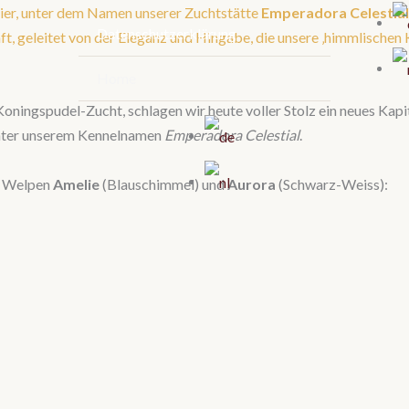
ier, unter dem Namen unserer Zuchtstätte
Emperadora Celestial
Datenschutzerklärung
t, geleitet von der Eleganz und Hingabe, die unsere ‚himmlischen K
Home
ingspudel-Zucht, schlagen wir heute voller Stolz ein neues Kapit
unter unserem Kennelnamen
Emperadora Celestial
.
en Welpen
Amelie
(Blauschimmel) und
Aurora
(Schwarz-Weiss):