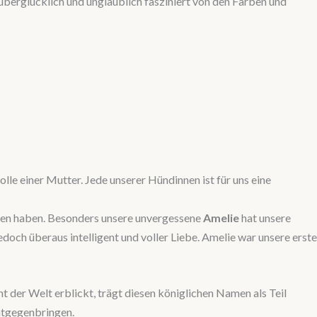
berglücklich und unglaublich fasziniert von den Farben und
 Rolle einer Mutter. Jede unserer Hündinnen ist für uns eine
oren haben. Besonders unsere unvergessene
Amelie
hat unsere
edoch überaus intelligent und voller Liebe. Amelie war unsere erste
t der Welt erblickt, trägt diesen königlichen Namen als Teil
entgegenbringen.