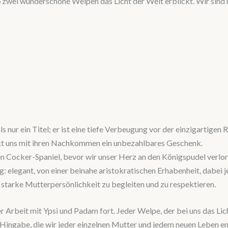
6
zwei wunderschöne Welpen das Licht der Welt erblickt. Wir sind ü
als nur ein Titel; er ist eine tiefe Verbeugung vor der einzigartigen
henkt uns mit ihren Nachkommen ein unbezahlbares Geschenk.
en Cocker-Spaniel, bevor wir unser Herz an den Königspudel verl
: elegant, von einer beinahe aristokratischen Erhabenheit, dabei j
ne starke Mutterpersönlichkeit zu begleiten und zu respektieren.
 Arbeit mit Ypsi und Padam fort. Jeder Welpe, der bei uns das Lich
 die Hingabe, die wir jeder einzelnen Mutter und jedem neuen Leben 